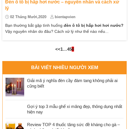
Đèn ô tô bị hấp hơi nước – nguyên nhân và cách xử
lý
02 Tháng Mười,2020
bientapvien
Bạn thường bắt gặp tình huống
đèn ô tô bị hấp hơi hơi nước?
Vậy nguyên nhân do đâu? Cách xử lý như thế nào nếu...
<<
1
…
4
5
6
BÀI VIẾT NHIỀU NGƯỜI XEM
Giải mã ý nghĩa đèn cầy đám tang không phải ai
cũng biết
Gợi ý top 3 mẫu ghế xi măng đẹp, thông dụng nhất
hiện nay
Review TOP 4 thuốc tăng sức đề kháng cho gà –