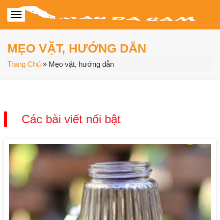
MẸO VẶT, HƯỚNG DẪN
Trang Chủ
»
Mẹo vặt, hướng dẫn
Các bài viết nổi bật