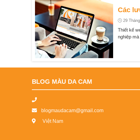
Các lư
29 Tháng
Thiết kế w
nghiệp mà 
BLOG MÀU DA CAM
blogmaudacam@gmail.com
Việt Nam