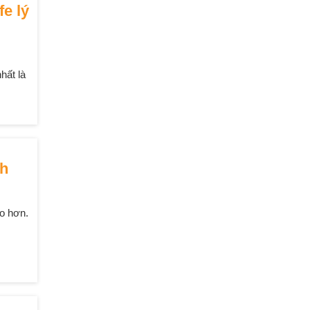
e lý
hất là
nh
ao hơn.