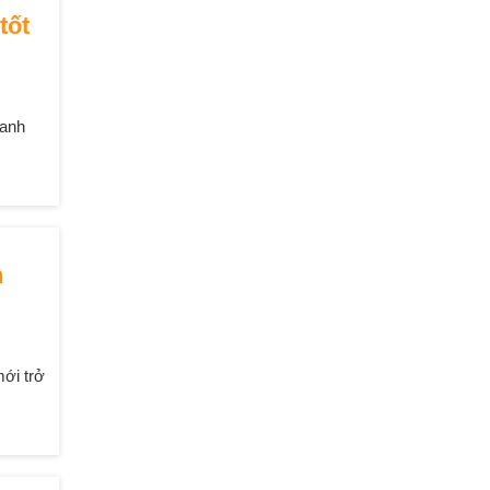
tốt
oanh
h
mới trở