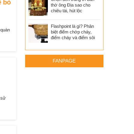
ể bỏ
thờ ông Địa sao cho
chiêu tài, hút lộc
Flashpoint là gì? Phân
c quán
biệt điểm chớp cháy,
điểm cháy và điểm sôi
FANPAGE
 sử