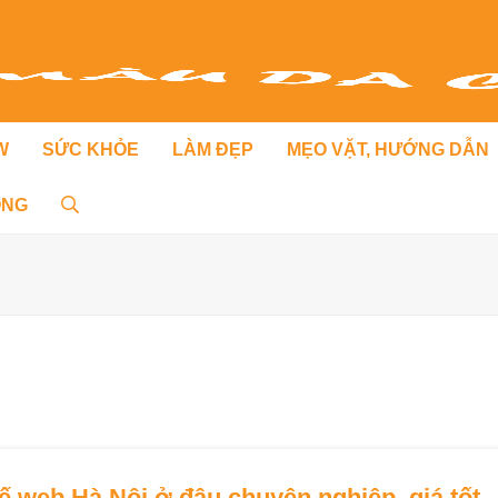
W
SỨC KHỎE
LÀM ĐẸP
MẸO VẶT, HƯỚNG DẪN
ỐNG
kế web Hà Nội ở đâu chuyên nghiệp, giá tốt