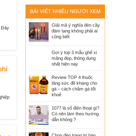
BÀI VIẾT NHIỀU NGƯỜI XEM
Giải mã ý nghĩa đèn cầy
. Đây
đám tang không phải ai
cũng biết
Gợi ý top 3 mẫu ghế xi
măng đẹp, thông dụng
nhất hiện nay
phí
Review TOP 4 thuốc
tăng sức đề kháng cho
gà – cách chăm gà tốt
khoẻ
ghiệp
1077 là số điện thoại gì?
Có nên làm theo hướng
dẫn không ?
Chọn đèn trang trí bàn