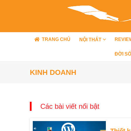
TRANG CHỦ
REVIE
NỘI THẤT
ĐỜI S
KINH DOANH
Các bài viết nổi bật
Thiết 