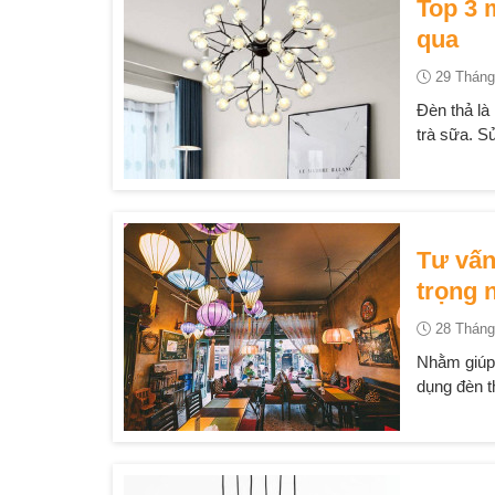
Top 3 
qua
29 Tháng
Đèn thả là
trà sữa. S
Tư vấn
trọng 
28 Tháng
Nhằm giúp 
dụng đèn th