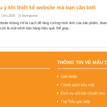
u ý khi thiết kế website mà bạn cần biết
 Chín,2020
bientapvien
ebsite không chỉ là cách để tăng cường hình ảnh của sản phẩm, doa
còn là một kênh bán hàng hiệu quả. Để giúp...
THÔNG TIN VỀ MÀU 
Giới thiệu
Chính sách bảo mật
Dịch vụ viết bài chuẩn seo
Thịt Trâu gác bếp