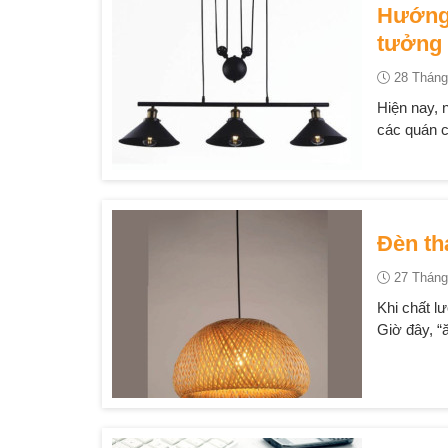
Hướng 
tưởng
28 Tháng
Hiện nay, n
các quán c
Đèn th
27 Tháng
Khi chất l
Giờ đây, “