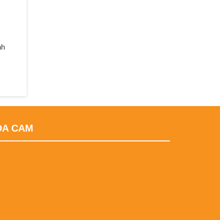
nh
DA CAM