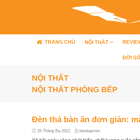
TRANG CHỦ
REVIE
NỘI THẤT
ĐỜI S
NỘI THẤT
NỘI THẤT PHÒNG BẾP
Đèn thả bàn ăn đơn giản: 
26 Tháng Ba,2021
bientapvien