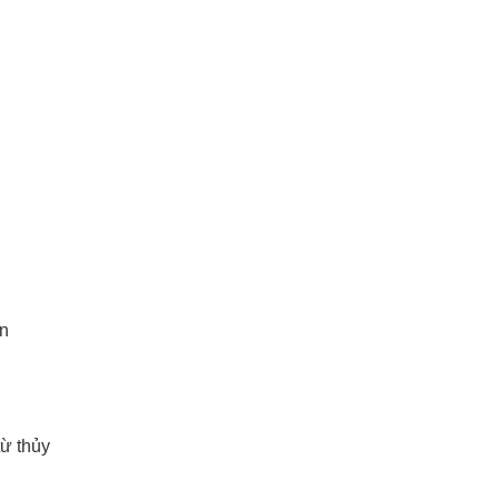
on
ừ thủy