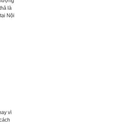
t lượng
hả là
tại Nội
ay vì
 cách