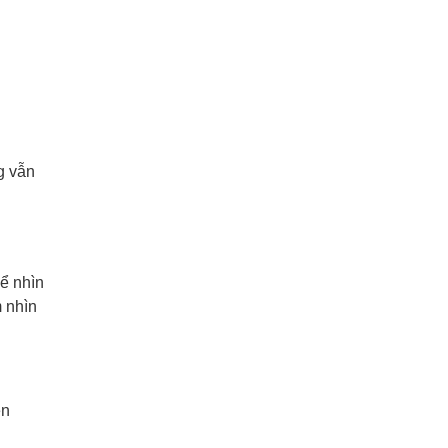
g vẫn
ể nhìn
 nhìn
ên