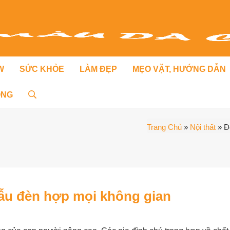
W
SỨC KHỎE
LÀM ĐẸP
MẸO VẶT, HƯỚNG DẪN
ỐNG
Trang Chủ
»
Nội thất
»
Đ
mẫu đèn hợp mọi không gian