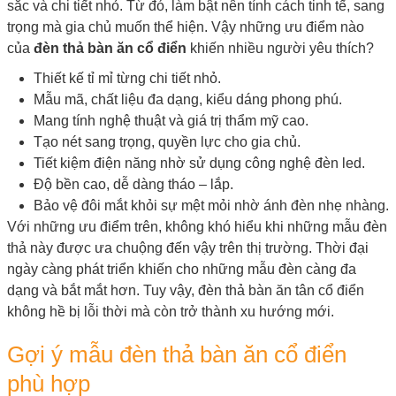
sắc và chi tiết nhỏ. Từ đó, làm bật nên tính cách tinh tế, sang
trọng mà gia chủ muốn thể hiện. Vậy những ưu điểm nào
của
đèn thả bàn ăn cổ điển
khiến nhiều người yêu thích?
Thiết kế tỉ mỉ từng chi tiết nhỏ.
Mẫu mã, chất liệu đa dạng, kiểu dáng phong phú.
Mang tính nghệ thuật và giá trị thẩm mỹ cao.
Tạo nét sang trọng, quyền lực cho gia chủ.
Tiết kiệm điện năng nhờ sử dụng công nghệ đèn led.
Độ bền cao, dễ dàng tháo – lắp.
Bảo vệ đôi mắt khỏi sự mệt mỏi nhờ ánh đèn nhẹ nhàng.
Với những ưu điểm trên, không khó hiểu khi những mẫu đèn
thả này được ưa chuộng đến vậy trên thị trường. Thời đại
ngày càng phát triển khiến cho những mẫu đèn càng đa
dạng và bắt mắt hơn. Tuy vậy, đèn thả bàn ăn tân cổ điển
không hề bị lỗi thời mà còn trở thành xu hướng mới.
Gợi ý mẫu đèn thả bàn ăn cổ điển
phù hợp