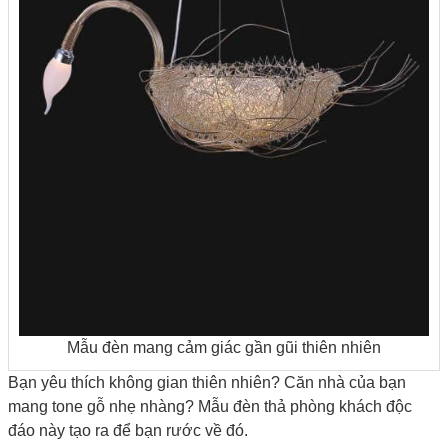
Mẫu đèn mang cảm giác gần gũi thiên nhiên
Bạn yêu thích không gian thiên nhiên? Căn nhà của bạn
mang tone gỗ nhẹ nhàng? Mẫu
đèn thả phòng khách độc
đáo này tạo ra để bạn rước về đó.