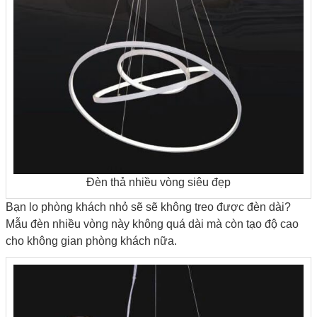
Đèn thả nhiều vòng siêu đẹp
Bạn lo phòng khách nhỏ sẽ sẽ không treo được đèn dài?
Mẫu đèn nhiều vòng này không quá dài mà còn tạo độ cao
cho không gian phòng khách nữa.